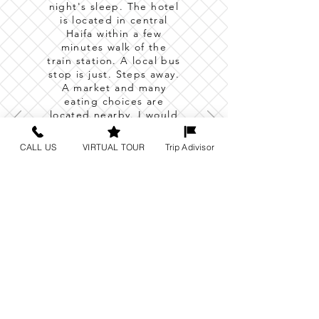
night's sleep. The hotel
is located in central
Haifa within a few
minutes walk of the
train station. A local bus
stop is just. Steps away.
A market and many
eating choices are
located nearby. I would
stay here again and
would highly
CALL US
VIRTUAL TOUR
Trip Adivisor
recommend it to
others.”
- redwoody128 on
Tripadvisor
חוות דעת מתוך טריפאדוויזר