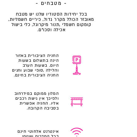
- מטבחים -
בכל יחידות הסטודיו שלנו יש מטבח
מאובזר הכולל מקרר גדול, כיריים חשמליות,
קומקום חשמלי ,תנור מיקרוגל, כלי בישול
אכילה וסכו"ם.
החניה הציבורית באזור
הינה בתשלום בשעות
היום. בשעות הערב
והלילה ,סופי שבוע וחגים
החניה הציבורית בחינם.
המלון ממוקם במידרחוב
ולפיכך אין גישת רכבים
אליו. החניה אפשרית
בסביבה הקרובה.
אינטרנט אלחוטי חינם
בכל החדרים ושטחי